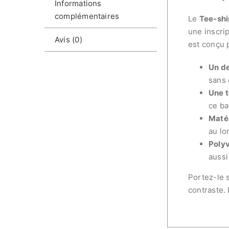
Informations
complémentaires
Le
Tee-shi
une inscri
Avis (0)
est conçu p
Un d
sans 
Une t
ce ba
Maté
au lo
Poly
aussi
Portez-le 
contraste. 