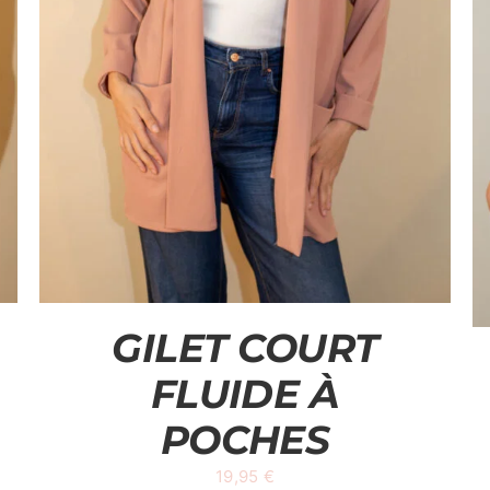
GILET COURT
FLUIDE À
POCHES
19,95
€