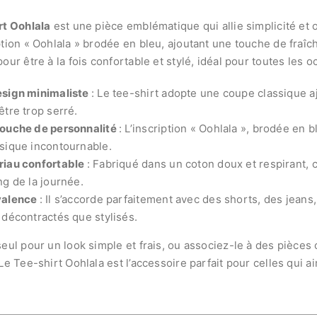
rt Oohlala
est une pièce emblématique qui allie simplicité et or
ption « Oohlala » brodée en bleu, ajoutant une touche de fraî
our être à la fois confortable et stylé, idéal pour toutes les o
esign minimaliste
: Le tee-shirt adopte une coupe classique a
être trop serré.
ouche de personnalité
: L’inscription « Oohlala », brodée en
sique incontournable.
riau confortable
: Fabriqué dans un coton doux et respirant, 
ng de la journée.
valence
: Il s’accorde parfaitement avec des shorts, des jean
 décontractés que stylisés.
seul pour un look simple et frais, ou associez-le à des pièces
Le Tee-shirt Oohlala est l’accessoire parfait pour celles qui 