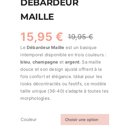
DÉBARDEUR
MAILLE
15,95
€
19,95
€
Le
Le
Le
Débardeur Maille
est un basique
prix
prix
intemporel disponible en trois couleurs :
bleu
,
champagne
et
argent
. Sa maille
initial
actuel
douce et son design ajusté offrent à la
fois confort et élégance. Idéal pour les
était :
est :
looks décontractés ou festifs, ce modèle
taille unique (36-40) s’adapte à toutes les
19,95 
15,95 
morphologies.
Couleur
