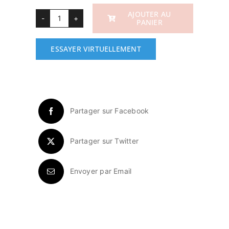
AJOUTER AU
PANIER
quantité
de
ESSAYER VIRTUELLEMENT
DÉBARDEUR
MAILLE
Partager sur Facebook
Partager sur Twitter
Envoyer par Email